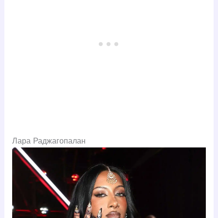
Лара Раджагопалан