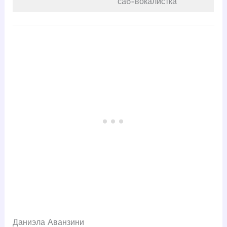
саб-вокалистка
Даниэла Аванзини