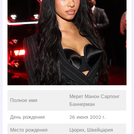
Мерет Манон Сарпонг
Полное имя
Баннерман
День рождения
26 июня 2002 г.
Место рождения
Цюрих, Швейцария