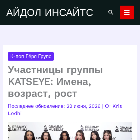
Перейти
АЙДОЛ ИНСАЙТС
Поиск
к
содержимому
К-поп Гёрл Групс
Участницы группы
KATSEYE: Имена,
возраст, рост
22 июня, 2026
| От
Kris
Lodhi