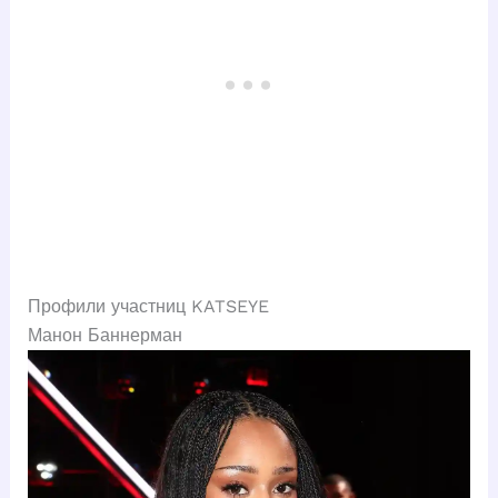
Профили участниц KATSEYE
Манон Баннерман