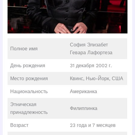
София Элизабет
Полное имя
Гевара Лафортеза
День рождения
31 декабря 2002 г.
Место рождения
Квинс, Нью-Йорк, США
Национальность
Американка
Этническая
Филиппинка
принадлежность
Возраст
23 года и 7 месяцев