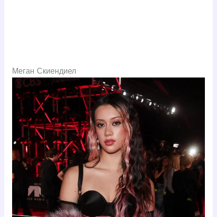
Меган Скиендиел