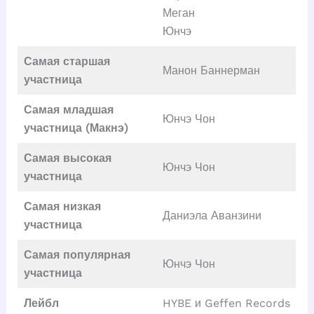
Меган
Юнчэ
Самая старшая
Манон Баннерман
участница
Самая младшая
Юнчэ Чон
участница (Макнэ)
Самая высокая
Юнчэ Чон
участница
Самая низкая
Даниэла Аванзини
участница
Самая популярная
Юнчэ Чон
участница
Лейбл
HYBE и Geffen Records