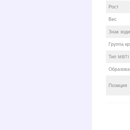
Рост
Вес
Знак зод
Группа к
Тип MBTI
Образова
Позиция