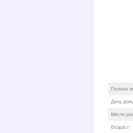
Полное и
День рож
Место ро
Возраст