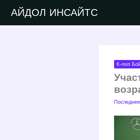
Перейти
АЙДОЛ ИНСАЙТС
к
содержимому
К-поп Бой
Учас
возр