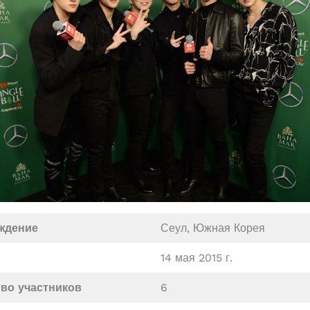
ждение
Сеул, Южная Корея
14 мая 2015 г.
во участников
6