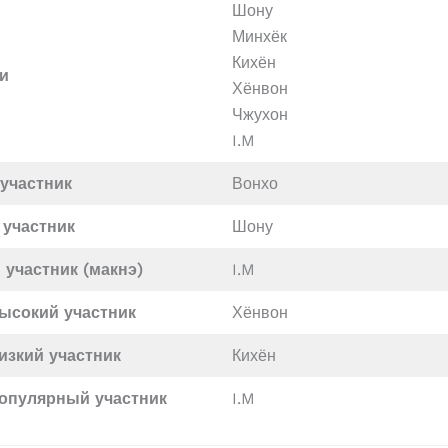
Шону
Минхёк
Кихён
и
Хёнвон
Чжухон
I.M
участник
Вонхо
 участник
Шону
участник (макнэ)
I.M
ысокий участник
Хёнвон
изкий участник
Кихён
опулярный участник
I.M