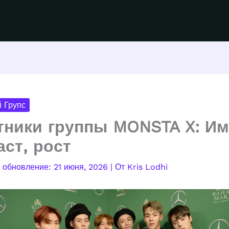
 Групс
тники группы MONSTA X: Им
аст, рост
21 июня, 2026
| От
Kris Lodhi