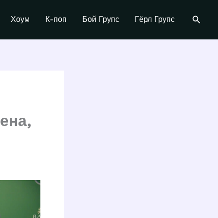
Поиск
Хоум
К-поп
Бой Групс
Гёрл Групс
ена,