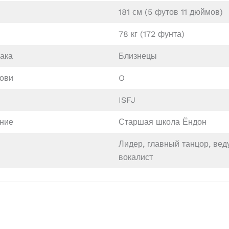
181 см (5 футов 11 дюймов)
78 кг (172 фунта)
иака
Близнецы
рови
O
ISFJ
ние
Старшая школа Ёндон
Лидер, главный танцор, ве
вокалист